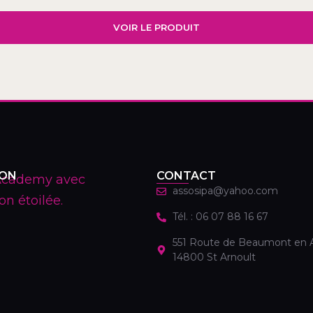
VOIR LE PRODUIT
ION
CONTACT
assosipa@yahoo.com
Tél. : 06 07 88 16 67
551 Route de Beaumont en 
14800 St Arnoult