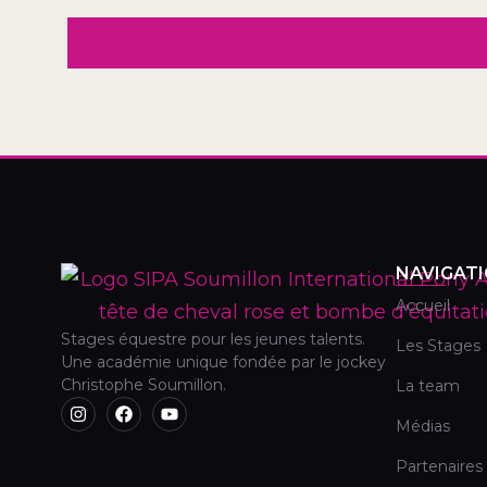
NAVIGAT
Accueil
Stages équestre pour les jeunes talents.
Les Stages
Une académie unique fondée par le jockey
Christophe Soumillon.
La team
Médias
Partenaires