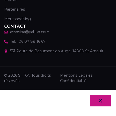
Partenaires
Merchandising
CONTACT
assosipa@yahoo.com
Tél. : 06 07 88 16 67
551 Route de Beaumont en Auge, 14800 St Arnoult
© 2026 S.I.P.A. Tous droits
Mentions Légales
réservés.
Confidentialité