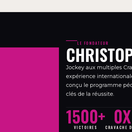
LE FONDATEUR
CHRISTO
Jockey aux multiples Cr
expérience international
conçu le programme péda
clés de la réussite.
1500
+
0
X
VICTOIRES
CRAVACHE D