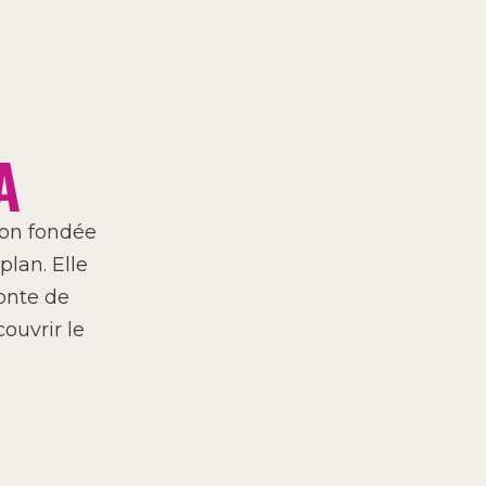
A
ion fondée
lan. Elle
onte de
ouvrir le