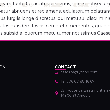
i quam tuebatur accitus Vrsicinus, cui nos obsecut
 PROPOS
MÉDIAS
PARTENAIRES
MERCHANDISING
C
gebatur abnuens et reclamans, adulatorum oblatran
us iurgiis longe discretus, qui metu sui discrimin
iatos ex isdem foveis cerneret emergentes, quae 
ns subsidia, quorum metu tumor notissimus Caesar
ION
CONTACT
assosipa@yahoo.com
Tél. : 06 07 88 16 67
551 Route de Beaumont en 
14800 St Arnoult