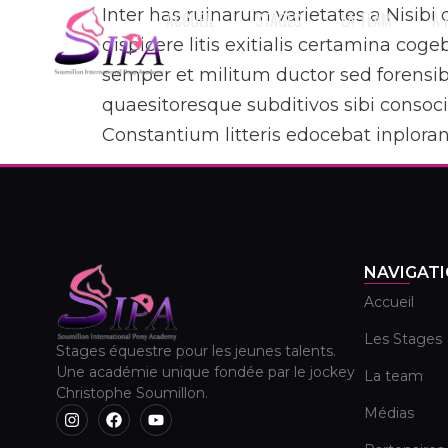
Inter has ruinarum varietates a Nisib
ACCUEIL
STAGES
LA TEAM
A
dispicere litis exitialis certamina co
semper et militum ductor sed forensib
quaesitoresque subditivos sibi consoc
Constantium litteris edocebat inplora
NAVIGAT
Accueil
Les Stages
Stages équestre pour les jeunes talents.
Une académie unique fondée par le jockey
La team
Christophe Soumillon.
Médias