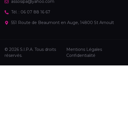
assosipa@yahoo.com
Tél. : 06 07 88 16 67
551 Route de Beaumont en Auge, 14800 St Arnoult
© 2026 S.I.P.A. Tous droits
Mentions Légales
réservés.
Confidentialité